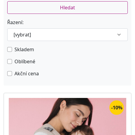
Vázací nosítka
Hledat
Doplňky k nosítkům
Řazení:
Body a overaly z bio bavlny
Nosící a těhotenské oblečení
Skladem
Oblíbené
Akční cena
-10%