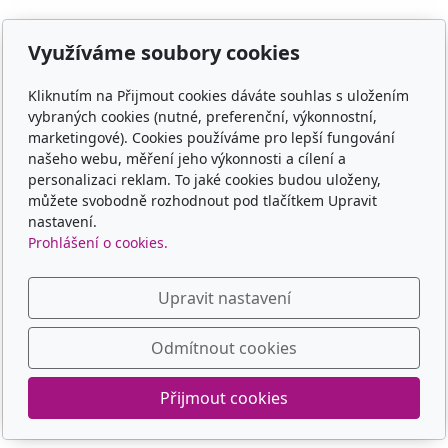
E-shop
Využíváme soubory cookies
Jaké nosítko vybrat
Kliknutím na Přijmout cookies dáváte souhlas s uložením
Obchodní podmínky
vybraných cookies (nutné, preferenční, výkonnostní,
marketingové). Cookies používáme pro lepší fungování
Platba, doprava, vrácení
našeho webu, měření jeho výkonnosti a cílení a
personalizaci reklam. To jaké cookies budou uloženy,
Kontakt
můžete svobodně rozhodnout pod tlačítkem Upravit
nastavení.
Kontaktní formulář
Prohlášení o cookies.
Upravit nastavení
© 2025 dobrenositko.cz
Odmítnout cookies
Přijmout cookies