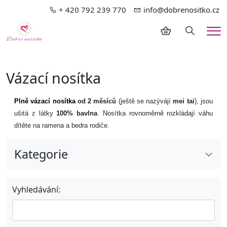
+ 420 792 239 770
info@dobrenositko.cz
Hledání
Me
Vázací nosítka
Plně vázací nosítka
od 2 měsíců
(ještě se nazývájí
mei tai
), jsou
ušitá z látky
100% bavlna
. Nosítka rovnoměrně rozkládají váhu
dítěte na ramena a bedra rodiče.
Kategorie
Ergonomická nosítka od narození
Vyhledávání:
Ergonomická nosítka od 4-5 měsíců
Elastické šátky