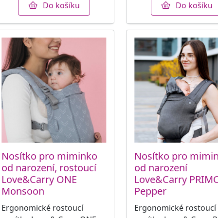
Do košíku
Do košíku
Nosítko pro miminko
Nosítko pro mimi
od narození, rostoucí
od narození
Love&Carry ONE
Love&Carry PRIM
Monsoon
Pepper
Ergonomické rostoucí
Ergonomické rostoucí