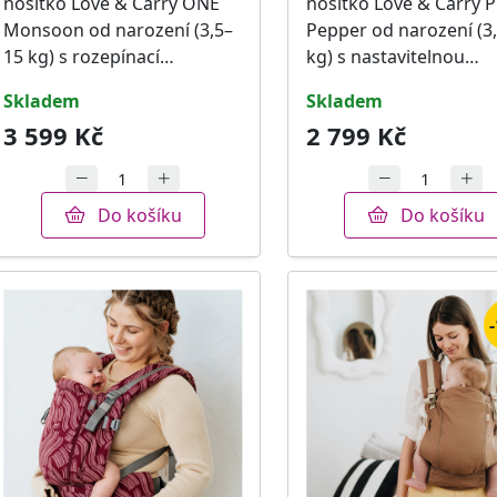
nosítko Love & Carry ONE
nosítko Love & Carry
Monsoon od narození (3,5–
Pepper od narození (3
15 kg) s rozepínací…
kg) s nastavitelnou…
skladem
skladem
3 599 Kč
2 799 Kč
Do košíku
Do košíku