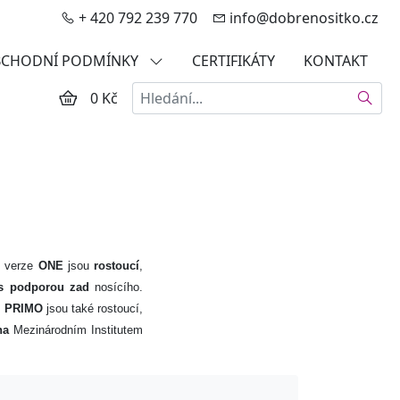
+ 420 792 239 770
info@dobrenositko.cz
CHODNÍ PODMÍNKY
CERTIFIKÁTY
KONTAKT
Hledat
0 Kč
í
verze
ONE
jsou
rostoucí
,
s podporou zad
nosícího.
e
PRIMO
jsou také rostoucí,
na
Mezinárodním Institutem