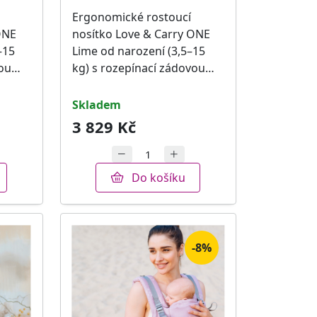
Ergonomické rostoucí
ONE
nosítko Love & Carry ONE
–15
Lime od narození (3,5–15
vou…
kg) s rozepínací zádovou…
skladem
3 829 Kč
Do košíku
-8%