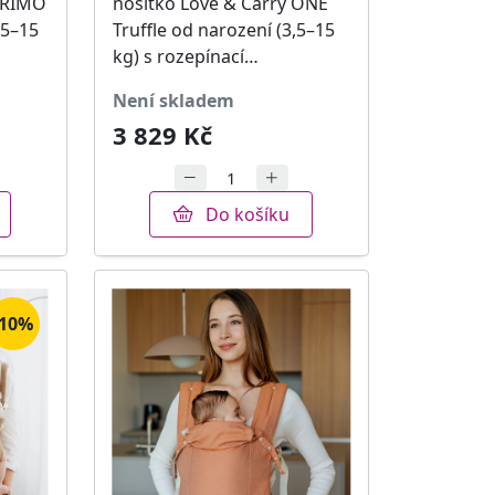
 PRIMO
nosítko Love & Carry ONE
,5–15
Truffle od narození (3,5–15
kg) s rozepínací…
není skladem
3 829 Kč
Do košíku
-10%