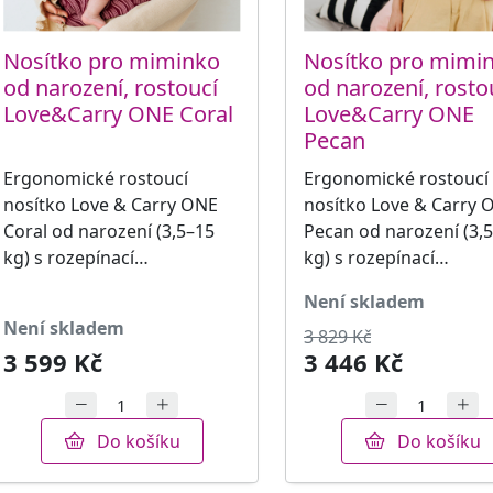
Nosítko pro miminko
Nosítko pro mimi
od narození, rostoucí
od narození, rosto
Love&Carry ONE Coral
Love&Carry ONE
Pecan
Ergonomické rostoucí
Ergonomické rostoucí
nosítko Love & Carry ONE
nosítko Love & Carry 
Coral od narození (3,5–15
Pecan od narození (3,
kg) s rozepínací…
kg) s rozepínací…
není skladem
není skladem
3 829 Kč
3 599 Kč
3 446 Kč
Do košíku
Do košíku