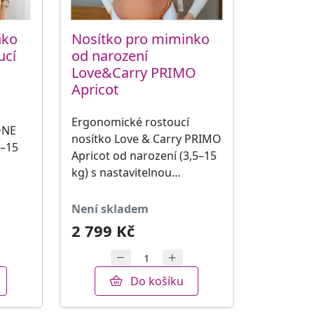
nko
Nosítko pro miminko
ucí
od narození
Love&Carry PRIMO
Apricot
Ergonomické rostoucí
ONE
nosítko Love & Carry PRIMO
5–15
Apricot od narození (3,5–15
kg) s nastavitelnou…
není skladem
2 799 Kč
Do košíku