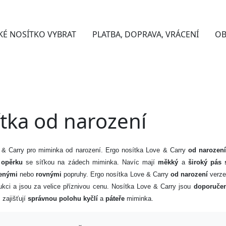
KÉ NOSÍTKO VYBRAT
PLATBA, DOPRAVA, VRÁCENÍ
OB
tka od narození
 & Carry pro miminka od narození. Ergo nosítka Love & Carry
od narozen
 opěrku
se síťkou na zádech miminka. Navíc mají
měkký
a
široký
pás
ženými
nebo
rovnými
popruhy. Ergo nosítka Love & Carry
od narození
verz
ukci a jsou za velice příznivou cenu
. Nosítka Love & Carry jsou
doporuče
,
zajišťují
správnou polohu kyčlí
a
páteře
miminka.