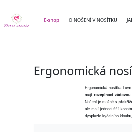
E-shop
O NOŠENÍ V NOSÍTKU
JA
Ergonomická nosí
Ergonomická nosítka Love
mají
rozepínací zádovou
Nošení je možné s
překří
ale mají jednodušší konstr
dysplazie kyčelního kloubu