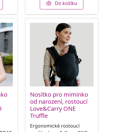
Do košíku
nko
Nosítko pro miminko
od narození, rostoucí
O
Love&Carry ONE
Truffle
Ergonomické rostoucí