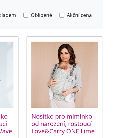
kladem
Oblíbené
Akční cena
nko
Nosítko pro miminko
ucí
od narození, rostoucí
Wave
Love&Carry ONE Lime