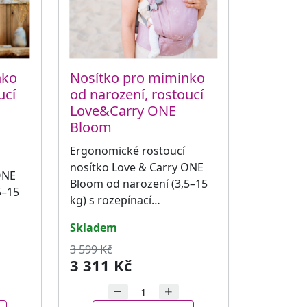
nko
Nosítko pro miminko
ucí
od narození, rostoucí
Love&Carry ONE
Bloom
Ergonomické rostoucí
nosítko Love & Carry ONE
ONE
Bloom od narození (3,5–15
5–15
kg) s rozepínací…
skladem
3 599 Kč
3 311 Kč