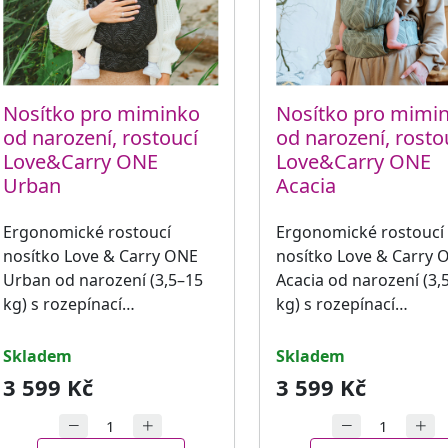
Nosítko pro miminko
Nosítko pro mimi
od narození, rostoucí
od narození, rosto
Love&Carry ONE
Love&Carry ONE
Urban
Acacia
Ergonomické rostoucí
Ergonomické rostoucí
nosítko Love & Carry ONE
nosítko Love & Carry 
Urban od narození (3,5–15
Acacia od narození (3,
kg) s rozepínací…
kg) s rozepínací…
skladem
skladem
3 599 Kč
3 599 Kč