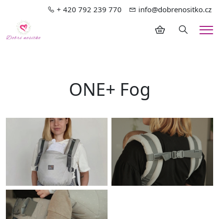
+ 420 792 239 770
info@dobrenositko.cz
Hledání
Me
ONE+ Fog