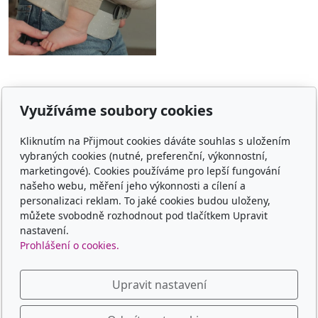
Využíváme soubory cookies
E-shop
Kliknutím na Přijmout cookies dáváte souhlas s uložením
Jaké nosítko vybrat
vybraných cookies (nutné, preferenční, výkonnostní,
marketingové). Cookies používáme pro lepší fungování
Obchodní podmínky
našeho webu, měření jeho výkonnosti a cílení a
personalizaci reklam. To jaké cookies budou uloženy,
Platba, doprava, vrácení
můžete svobodně rozhodnout pod tlačítkem Upravit
nastavení.
Kontakt
Prohlášení o cookies.
Kontaktní formulář
Upravit nastavení