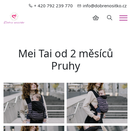
+ 420 792 239 770
info@dobrenositko.cz
Hledání
Me
Mei Tai od 2 měsíců
Pruhy