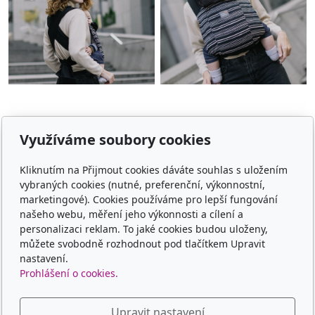
Využíváme soubory cookies
E-shop
Kliknutím na Přijmout cookies dáváte souhlas s uložením
Jaké nosítko vybrat
vybraných cookies (nutné, preferenční, výkonnostní,
marketingové). Cookies používáme pro lepší fungování
Obchodní podmínky
našeho webu, měření jeho výkonnosti a cílení a
personalizaci reklam. To jaké cookies budou uloženy,
Platba, doprava, vrácení
můžete svobodně rozhodnout pod tlačítkem Upravit
nastavení.
Kontakt
Prohlášení o cookies.
Kontaktní formulář
Upravit nastavení