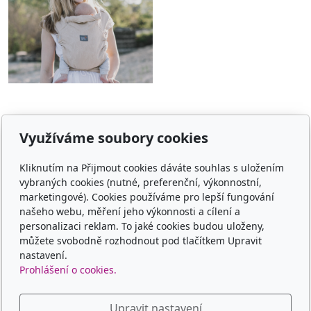
Využíváme soubory cookies
E-shop
Kliknutím na Přijmout cookies dáváte souhlas s uložením
Jaké nosítko vybrat
vybraných cookies (nutné, preferenční, výkonnostní,
marketingové). Cookies používáme pro lepší fungování
Obchodní podmínky
našeho webu, měření jeho výkonnosti a cílení a
personalizaci reklam. To jaké cookies budou uloženy,
Platba, doprava, vrácení
můžete svobodně rozhodnout pod tlačítkem Upravit
nastavení.
Kontakt
Prohlášení o cookies.
Kontaktní formulář
Upravit nastavení