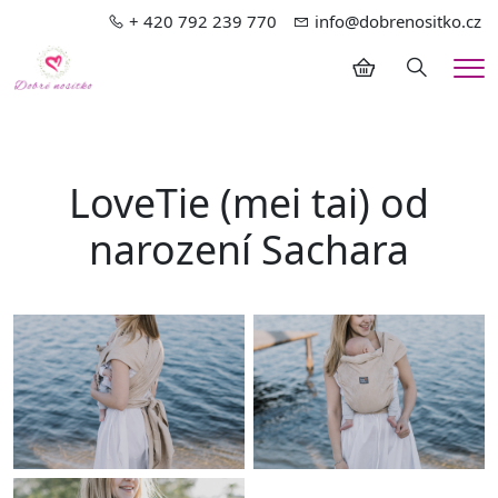
+ 420 792 239 770
info@dobrenositko.cz
Hledání
Me
LoveTie (mei tai) od
narození Sachara