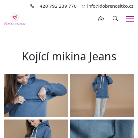
+ 420 792 239 770
info@dobrenositko.cz
Hledání
Me
Kojící mikina Jeans