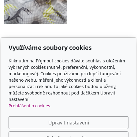
Využíváme soubory cookies
E-shop
Kliknutím na Přijmout cookies dáváte souhlas s uložením
Jaké nosítko vybrat
vybraných cookies (nutné, preferenční, výkonnostní,
marketingové). Cookies používáme pro lepší fungování
Obchodní podmínky
našeho webu, měření jeho výkonnosti a cílení a
personalizaci reklam. To jaké cookies budou uloženy,
Platba, doprava, vrácení
můžete svobodně rozhodnout pod tlačítkem Upravit
nastavení.
Kontakt
Prohlášení o cookies.
Kontaktní formulář
Upravit nastavení