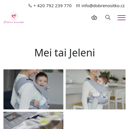
+ 420 792 239 770
info@dobrenositko.cz
Hledání
Me
Mei tai Jeleni