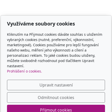
Využíváme soubory cookies
E-shop
Kliknutím na Přijmout cookies dáváte souhlas s uložením
Jaké nosítko vybrat
vybraných cookies (nutné, preferenční, výkonnostní,
marketingové). Cookies používáme pro lepší fungování
Obchodní podmínky
našeho webu, měření jeho výkonnosti a cílení a
personalizaci reklam. To jaké cookies budou uloženy,
Platba, doprava, vrácení
můžete svobodně rozhodnout pod tlačítkem Upravit
nastavení.
Kontakt
Prohlášení o cookies.
Kontaktní formulář
Upravit nastavení
Odmítnout cookies
© 2025 dobrenositko.cz
Přijmout cookies