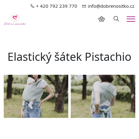
+ 420 792 239 770
info@dobrenositko.cz
Hledání
Me
Elastický šátek Pistachio