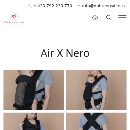
+ 420 792 239 770
info@dobrenositko.cz
Hledání
Me
Air X Nero