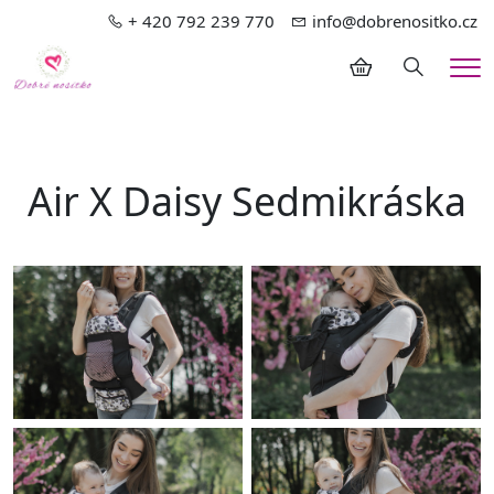
+ 420 792 239 770
info@dobrenositko.cz
Hledání
Me
Air X Daisy Sedmikráska